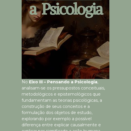
No
Eixo III – Pensando a Psicologia
,
analisam-se os pressupostos conceituais,
metodológicos e epistemológicos que
fundamentam as teorias psicológicas, a
construção de seus conceitos e a
formulação dos objetos de estudo,
explorando por exemplo a possível
diferença entre explicar causalmente e
explicar por significado a ação humana.