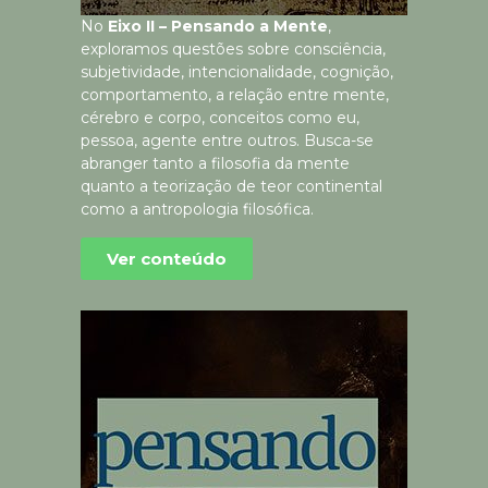
No
Eixo II – Pensando a Mente
,
exploramos questões sobre consciência,
subjetividade, intencionalidade, cognição,
comportamento, a relação entre mente,
cérebro e corpo, conceitos como eu,
pessoa, agente entre outros. Busca-se
abranger tanto a filosofia da mente
quanto a teorização de teor continental
como a antropologia filosófica.
Ver conteúdo