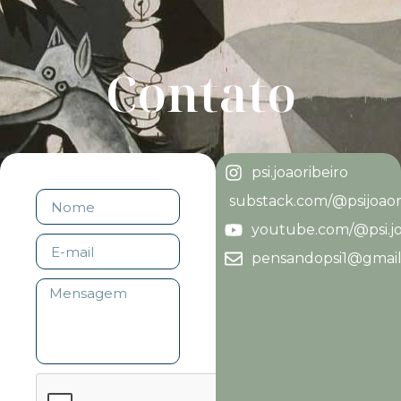
Contato
psi.joaoribeiro
substack.com/@psijoaor
youtube.com/@psi.jo
pensandopsi1@gmai