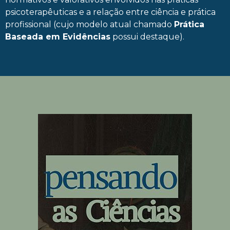
psicoterapêuticas e a relação entre ciência e prática
profissional (cujo modelo atual chamado
Prática
Baseada em Evidências
possui destaque).