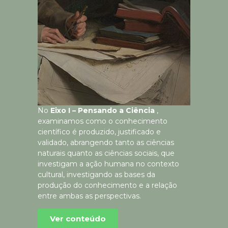
No
Eixo I – Pensando a Ciência
,
examinamos como o conhecimento
científico é produzido, justificado e
validado, abrangendo tanto as ciências
naturais quanto as ciências sociais, que
investigam a ação humana no contexto
cultural, investigando as bases da
produção do conhecimento e a relação
entre ambas as perspectivas.
Ver conteúdo