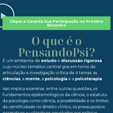
Clique e Garanta Sua Participação no Próximo
Encontro
O que é o
PensandoPsi?
É um ambiente de
estudo
e
discussão
rigorosa
cujo núcleo temático central gira em torno da
articulação e investigação crítica de 4 temas: as
ciências
, a
mente
, a
psicologia
e a
psicoterapia
.
Isso implica examinar, entre outras questões, os
fundamentos epistemológicos da ciência, o estatuto
da psicologia como ciência, a possibilidade e os limites
da cientificidade no âmbito clínico, os pressupostos
normativos e valorativos envolvidos nas práticas