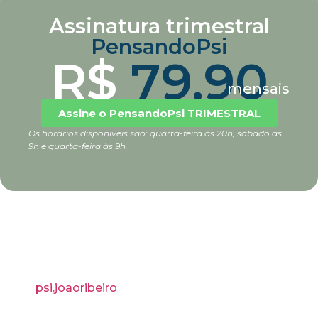
Assinatura trimestral
PensandoPsi
R$
79,90
mensais
Assine o PensandoPsi TRIMESTRAL
Os horários disponíveis são: quarta-feira às 20h, sábado às
9h e quarta-feira às 9h.
psi.joaoribeiro