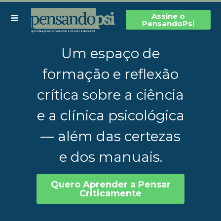
Assine o
PensandoPsi
Um espaço de
formação e reflexão
crítica sobre a ciência
e a clínica psicológica
— além das certezas
e dos manuais.
Quero Aprender a Pensar
Criticamente